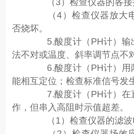
（
3
）
检查仪器的各接
（
4
）检查仪器放大
否烧坏。
5.
酸度计（
PH
计）输
法不对或温度、斜率调节点不
6.
酸度计（
PH
计）用
能相互定位；检查标准信号发
7.
酸度计（
PH
计）在
作，但串入高阻时示值超差。
（
1
）检查仪器的滤波
（
2
）检查仪器场效