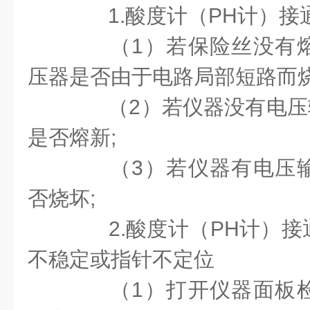
1.
酸度计（
PH
计）接
（
1
）
若保险丝没有
压器是否由于电路局部短路而
（
2
）若仪器没有电压
是否熔新
;
（
3
）
若仪器有电压
否烧坏
;
2.
酸度计（
PH
计）接
不稳定或指针不定位
（
1
）打开仪器面板