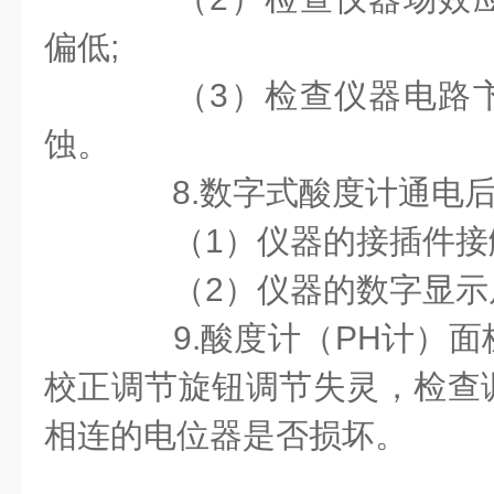
偏低
;
（
3
）检查仪器电路
蚀。
8.
数字式酸度计通电
（
1
）仪器的接插件接
（
2
）仪器的数字显示
9.
酸度计（
PH
计）面
校正调节旋钮调节失灵，检查
相连的电位器是否损坏。