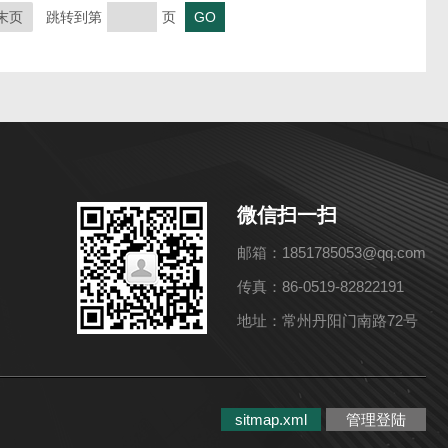
末页
跳转到第
页
微信扫一扫
邮箱：1851785053@qq.com
传真：86-0519-82822191
地址：常州丹阳门南路72号
sitmap.xml
管理登陆