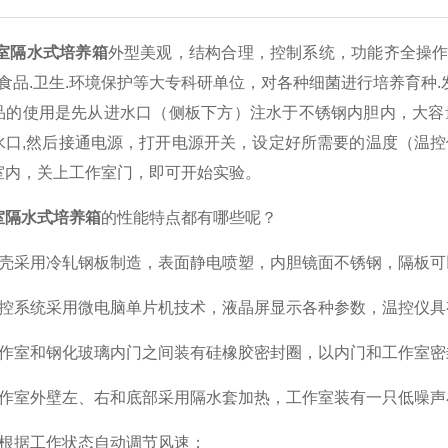
室隔水式培养箱
外型美观，结构合理，控制系统，功能齐全操作简
.食品.卫生.环境保护等大专科研单位，对各种细菌进行培养育种
使用是先从进水口（侧板下方）注水于不锈钢内胆内，大容量
水口,然后接通电源，打开电源开关，设定好所需要的温度（温
室内，关上工作室门，即可开始实验。
室隔水式培养箱
的性能特点都有哪些呢？
采用冷轧钢板制造，表面静电喷塑，内胆镜面不锈钢，隔板可
系统采用微电脑单片机技术，液晶屏显示各种参数，温控仪具
室和钢化玻璃内门之间装有硅橡胶密封圈，以内门和工作室密
室外壁左、右和底部采用隔水套加热，工作室装有一只低噪声
据工作状态自动调节风速；