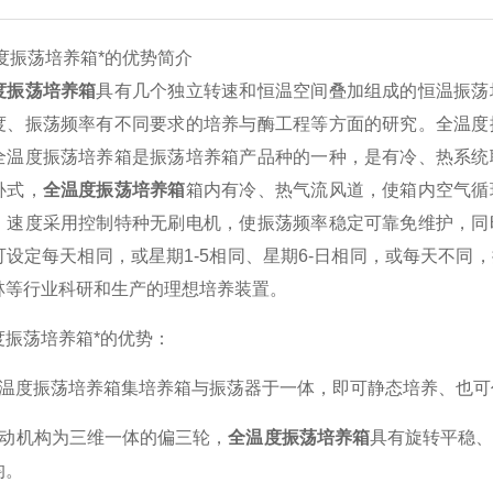
荡培养箱*的优势简介
度振荡培养箱
具有几个独立转速和恒温空间叠加组成的恒温振荡
度、振荡频率有不同要求的培养与酶工程等方面的研究。全温度
全温度振荡培养箱是振荡培养箱产品种的一种，是有冷、热系统
卧式，
全温度振荡培养箱
箱内有冷、热气流风道，使箱内空气循
；速度采用控制特种无刷电机，使振荡频率稳定可靠免维护，同
可设定每天相同，或星期1-5相同、星期6-日相同，或每天不
林等行业科研和生产的理想培养装置。
荡培养箱*的优势：
度振荡培养箱集培养箱与振荡器于一体，即可静态培养、也可
机构为三维一体的偏三轮，
全温度振荡培养箱
具有旋转平稳
均。