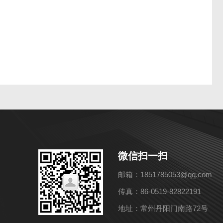
微信扫一扫
邮箱：1851785053@qq.com
传真：86-0519-82822191
地址：常州丹阳门南路72号