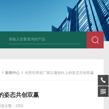
25N,雾腐蚀试验箱
LYW-075N,上海雾腐蚀试验箱
YFX-150,盐雾腐蚀
页
/
新闻中心
/
光照培养箱厂家以蓬勃向上的姿态共创双赢
的姿态共创双赢
浏览次数：2202