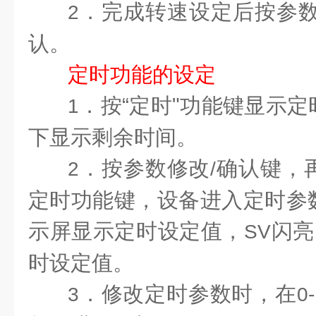
．完成转速设定后按参
2
认。
定时功能的设定
．按“定时"功能键显示
1
下显示剩余时间。
．按参数修改
确认键，
2
/
定时功能键，设备进入定时参
示屏显示定时设定值，
闪亮
SV
时设定值。
．修改定时参数时，在
3
0