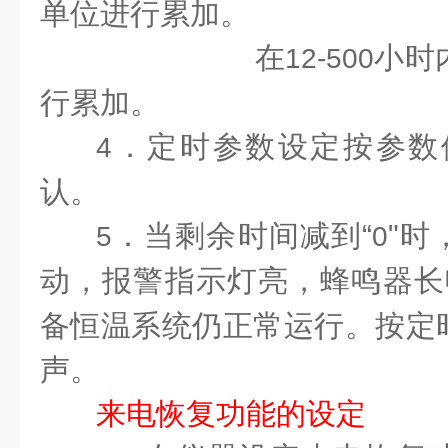
单位进行累加。
在
小时
12-500
行累加。
．定时参数设定按参数
4
认。
．当剩余时间减到“
"时
5
0
动，报警指示灯亮，蜂鸣器长
备恒温系统仍正常运行。按定
声。
来电恢复功能的设定