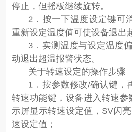
停止，但摇板继续旋转。
．按一下温度设定键可
2
重新设定温度值可使设备退出
．实测温度与设定温度
3
动退出超温报警状态。
关于转速设定的操作步骤
．按参数修改
确认键，
1
/
转速功能键，设备进入转速参
示屏显示转速设定值，
闪亮
SV
速设定值；