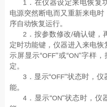
．在仪器设定来电恢复
1
电源突然断电而又重新来电时
序自动恢复运行。
．按参数修改
确认键，
2
/
定时功能键，仪器进入来电恢
示屏显示“
"或“
"字样，
OFF
ON
定。
．显示“
"状态时，仪
3
OFF
能。
．显示“
"状态时，仪
4
ON