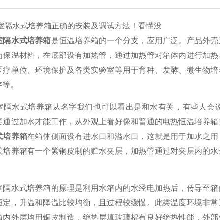
水式培养箱正确的安装及调试方法！看懂没
室隔水式培养箱
是恒温培养箱的一个分支，应用广泛。产品外壳
为保温材料，在底部设有加热管，通过加热管对箱体内进行加热
医疗单位、环境保护及各类实验室等用于育种、发酵、微生物培
存等。
水式培养箱从名字我们也可以看出是和水有关，有些人会说
要通过加水才能工作，从外观上看好像和普通的电热恒温培养箱
式培养箱
在箱体侧面设有进水口和溢水口，这就是用于加水之用
式培养箱有一个紫铜皮制的贮水夹层，加热管通过对夹层内的水
水式培养箱的原理是利用水箱内的水经电加热后，传导至箱内
恒定，升温和降温比较均衡，且过程较缓慢。此类温度环境非常
箱内外层均用铜皮制造，绝热层填玻璃棉有良好绝热性能，外部