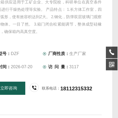
燥箱供应适用于工矿企业、大专院校，科研单位在真空条件
品进行干燥热处理等实验。 产品特点： 1.长方体工作室，四
弧形，使有效容积达到Z大。 2.钢化，防弹双层玻璃门观察
物体。一目了然。 3.箱门闭合松紧能调节，整体成型硅橡
圈，确保箱内高真空度。
型号：
DZF
厂商性质：
生产厂家
时间：
2026-07-20
访 问 量：
3117
18112315332
立即咨询
联系电话：