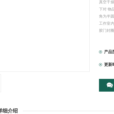
真空干
下对 物
角为半圆
工作室内
胶门封
产品
更新
详细介绍