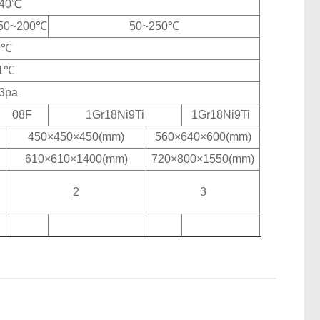
40℃
50~200
℃
50~250
℃
1
℃
.1℃
3pa
08F
1Gr18Ni9Ti
1Gr18Ni9Ti
450
×450×450(mm)
560
×640×600(mm)
610
×610×1400(mm)
720
×800×1550(mm)
2
3