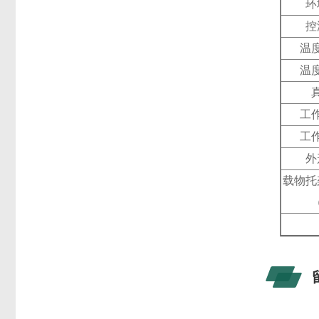
环
控
温
温
工
工
外
载物托