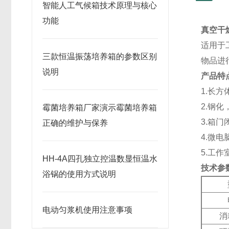
智能人工气候箱技术原理与核心
功能
真空干
适用于
三款恒温振荡培养箱的参数区别
物品进
说明
产品特
1.
长方
2.
钢化
霉菌培养箱厂家演示霉菌培养箱
3.
箱门
正确的维护与保养
4.
微电
5.
工作
HH-4A四孔独立控温数显恒温水
技术参
浴锅的使用方式说明
电动匀浆机使用注意事项
消