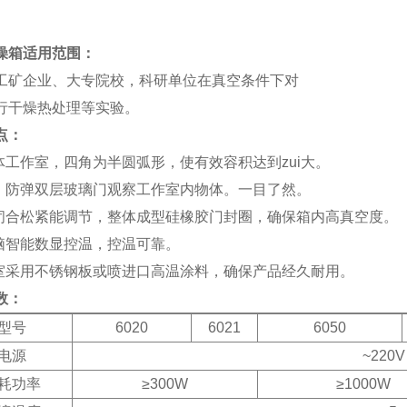
燥箱
适用范围：
工矿企业、大专院校，科研单位在真空条件下对
行干燥热处理等实验。
点：
体工作室，四角为半圆弧形，使有效容积达到zui大。
，防弹双层玻璃门观察工作室内物体。一目了然。
闭合松紧能调节，整体成型硅橡胶门封圈，确保箱内高真空度。
脑智能数显控温，控温可靠。
室采用不锈钢板或喷进口高温涂料，确保产品经久耐用。
数：
型号
6020
6021
6050
电源
~220V
耗功率
≥300W
≥1000W