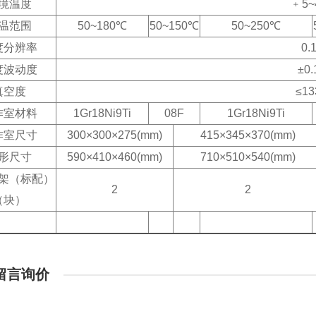
境温度
﹢5~
温范围
50~180
℃
50~150
℃
50~250
℃
度分辨率
0.
度波动度
±0
真空度
≤13
作室材料
1Gr18Ni9Ti
08F
1Gr18Ni9Ti
作室尺寸
300
×300×275(mm)
415
×345×370(mm)
形尺寸
590
×410×460(mm)
710
×510×540(mm)
架（标配）
2
2
（块）
留言询价