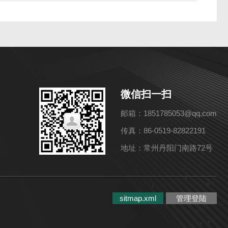
微信扫一扫
邮箱：1851785053@qq.com
传真：86-0519-82822191
地址：常州丹阳门南路72号
sitmap.xml
管理登陆