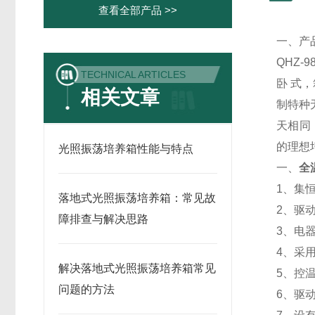
查看全部产品 >>
一、产
QHZ-9
TECHNICAL ARTICLES
卧 式
相关文章
制特种
天相同
的理想
光照振荡培养箱性能与特点
一、
全
1、集
落地式光照振荡培养箱：常见故
2、驱
障排查与解决思路
3、电
4、采
解决落地式光照振荡培养箱常见
5、控
问题的方法
6、驱