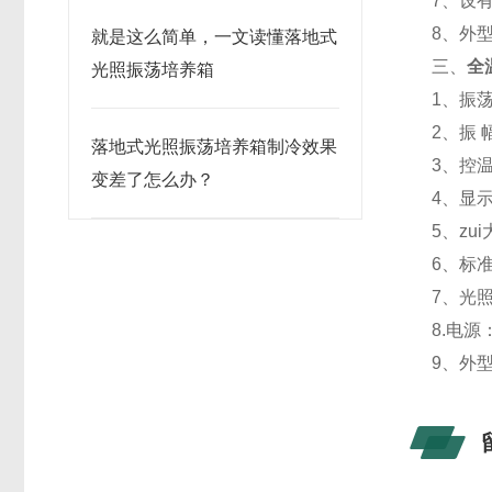
7、设
8、外
就是这么简单，一文读懂落地式
三、
全
光照振荡培养箱
1、振荡
2、振 
落地式光照振荡培养箱制冷效果
3、控温
变差了怎么办？
4、显示
5、zui
6、标
7、光照
8.电源：
9、外型