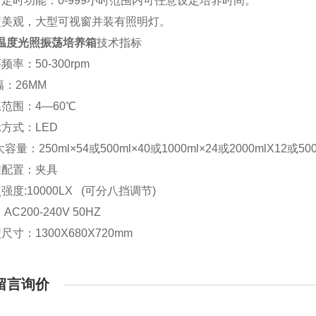
有定时功能：0-999小时范围内可任意设定培养时间。
型美观，大型可视窗并装有照明灯。
温度光照振荡培养箱
技术指标
频率：50-300rpm
幅：26MM
范围：4―60℃
方式：LED
大容量：250ml×54或500ml×40或1000ml×24或2000mlX12或500
准配置：夹具
强度:10000LX (可分八挡调节)
AC200-240V 50HZ
尺寸：1300X680X720mm
留言询价