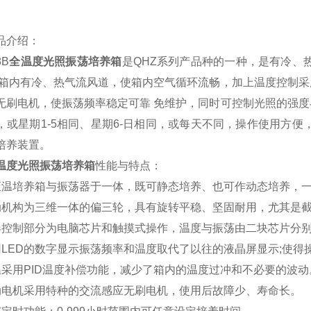
品介绍：
8B
全温度光照振荡培养箱
是QHZ系列产品种的一种，是有冷、
，箱内有冷、热气流风道，使箱内空气循环流畅，加上温度控制
无刷电机，使振荡频率稳定可靠 免维护，同时可控制光照的强
，或星期1-5相同、星期6-日相同，或每天不同，操作使用方
培养装置。
温度光照振荡培养箱
性能与特点：
恒温培养箱与振荡器于一体，既可静态培养、也可作动态培养，
动机构为三维一体的偏三轮，具有旋转平稳、坚固耐用，尤其是
器控制部分为电脑芯片和触摸式操作，温度与振荡由二块芯片分
用LED的数字显示振荡频率和温度取代了以往的液晶屏显示;使
温采用PID温度补偿功能，减少了箱内的温度过冲和不必要的波动
动电机采用特种的交流感应无刷电机，使用后故障少、寿命长。