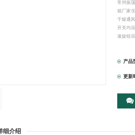
常州振荡
箱厂家
干燥通风
开关均
速旋钮应
性能好
的培养
产品
更新
详细介绍