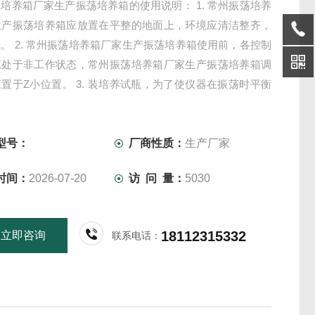
培养箱厂家生产振荡培养箱的使用说明： 1. 常州振荡培养
生产振荡培养箱应放置在平整的地面上，环境应清洁整齐，
。 2. 常州振荡培养箱厂家生产振荡培养箱使用前，各控制
应处于非工作状态，常州振荡培养箱厂家生产振荡培养箱调
置于Z小位置。 3. 装培养试瓶，为了使仪器在振荡时平衡
，避免产生较大的振动，装瓶时应将所有试瓶位布满，各瓶
液应大致相等。若培养液不足数，可将试瓶对称放置。
型号：
厂商性质：
生产厂家
时间：
2026-07-20
访 问 量：
5030
18112315332
立即咨询
联系电话：