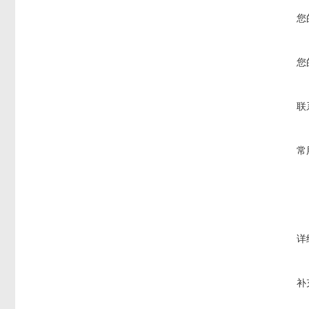
您
您
联
常
详
补