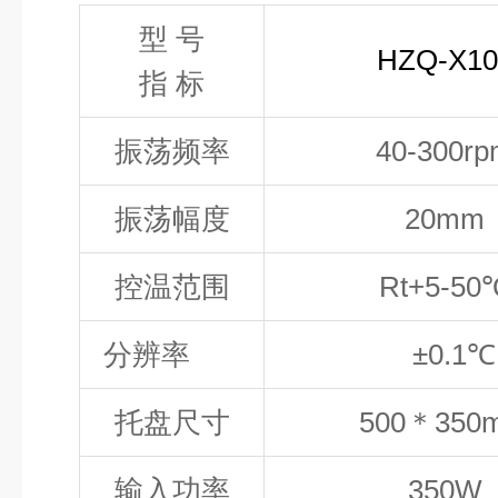
型 号
HZQ-X10
指 标
振荡频率
40-300r
振荡幅度
20mm
控温范围
Rt+5-50
分辨率
±0.1℃
托盘尺寸
500＊350
输入功率
350W