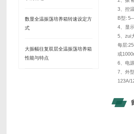
2、振 
3、控温
B型: 
数显全温振荡培养箱转速设定方
4、显示
式
5、zu
每层:25
大振幅往复双层全温振荡培养箱
或1000
性能与特点
6、电源：
7、外型尺
123A/