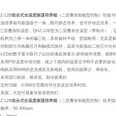
Z-12B
组合式全温度振荡培养箱
（二层叠加智能型控制）性能与
恒温培养箱与振荡器于一体，既可静态培养、也可作动态培养，一机二
A型三层叠加恒温型，QHZ-12B型为二层叠加全温型（带制冷） ，
动机构为三维一体的偏三轮，具有旋转平稳、坚固耐用，尤其是
器控制部分为电脑芯片和触摸式操作，温度与振荡由二块芯片分
用LED的数字显示取代了以往的液晶屏显示;使得操作清楚、观察
温采用PID温度补偿功能，减少了箱内的温度过冲和不必要的波动
动电机采用特种的交流感应无刷电机，使用后故障少、寿命长。
冷采用进口机组，噪音低、制冷效果好。
有定时功能：0-999分范围内可任意设定培养时间。
型美观，大型可视窗并装有照明灯。
Z-12B
组合式全温度振荡培养箱
（二层叠加智能型控制）技术指
频率：50-300rpm