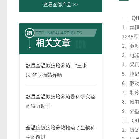
查看全部产品 >>
一、QH
1、集
TECHNICAL ARTICLES
123
相关文章
2、驱
3、电
4、采
数显全温振荡培养箱：“三步
5、控
法”解决振荡异响
6、驱
7、制
数显全温振荡培养箱是科研实验
8、设
的得力助手
9、外
二、QH
全温度振荡培养箱推动了生物科
1、振荡
学的前进