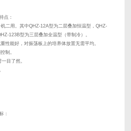
特点：
用。其中QHZ-12A型为二层叠加恒温型，QHZ-
QHZ-123B型为三层叠加全温型（带制冷）。
截重性能好，对振荡板上的培养体放置无需平均。
别控制。
时一目了然。
。
标：