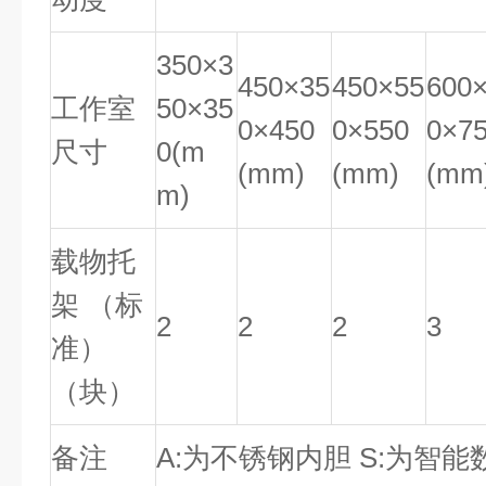
350×3
450×35
450×55
600
工作室
50×35
0×450
0×550
0×7
尺寸
0(m
(mm)
(mm)
(mm
m)
载物托
架
（标
2
2
2
3
准）
（块）
备注
A:
为不锈钢内胆
S:
为智能